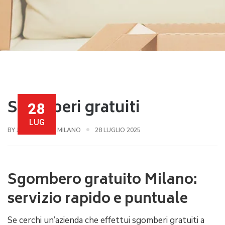
Sgomberi gratuiti
28
LUG
BY JR SGOMBERI MILANO
28 LUGLIO 2025
Sgombero gratuito Milano:
servizio rapido e puntuale
Se cerchi un’azienda che effettui sgomberi gratuiti a