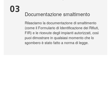
03
Documentazione smaltimento
Rilasciamo la documentazione di smaltimento
(come il Formulario di Identificazione dei Rifiuti,
FIR) e le ricevute degli impianti autorizzati, così
puoi dimostrare in qualsiasi momento che lo
sgombero è stato fatto a norma di legge.
Sgombero a Milano: ricevi il
servizio entro 24 ore dalla
chiamata
Abbiamo una flotta di 10 furgoni di nostra proprietà che ci