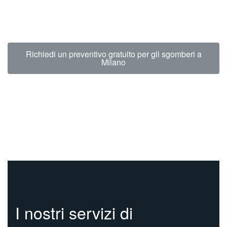
permette di intervenire entro 24 ore dalla tua chiamata.
Puoi ammortizzare anche interamente il costo del servizio quando
possiamo rivalutare il tuo usato.
Richiedi un preventivo gratuito per gli sgomberi a
Milano
I nostri servizi di