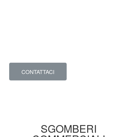
Richiedi un preventivo gratuito
JR Sgomberi Milano ti offre un servizio
completo di sgombero locali. Affidabile,
veloce, con preventivi gratuiti e nessun
pensiero burocratico.
CONTATTACI
SGOMBERI