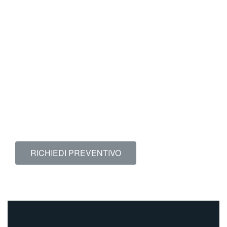
Richiedi un preventivo gratuito e senza impegno per
lo sgombero case a Milano e in tutta la Lombardia.
RICHIEDI PREVENTIVO