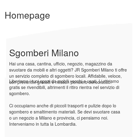
Homepage
Sgomberi Milano
Hai una casa, cantina, ufficio, negozio, magazzino da
svuotare da mobili e altri oggetti? JR Sgomberi Milano ti offre
un servizio completo di sgombero locali. Affidabile, veloce,
Liberiamo i tuoi spazi da mobili vecchi e usati. Li ritiriamo
con preventivi gratuiti e nessun pensiero burocratico.
gratis se rivendibili, altrimenti il ritiro rientra nel servizio di
sgombero.
Ci occupiamo anche di piccoli trasporti e pulizie dopo lo
sgombero e smaltimento materiali. Se devi svuotare casa
o un negozio a Milano e provincia, ci pensiamo noi.
Interveniamo in tutta la Lombardia.