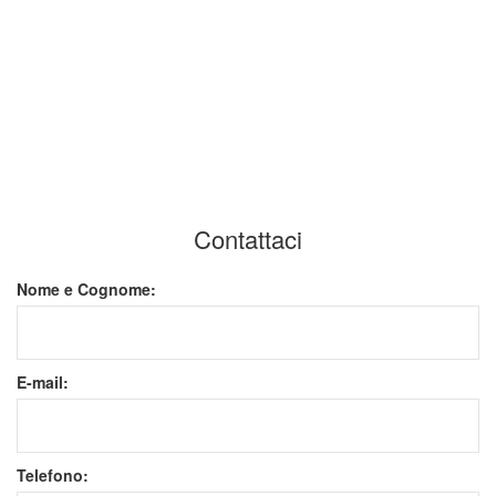
Quanto costa lo sgombero di una casa a
Milano Tre?
Potete smaltire rifiuti e mobili?
Contattaci
Nome e Cognome:
E-mail:
Telefono: