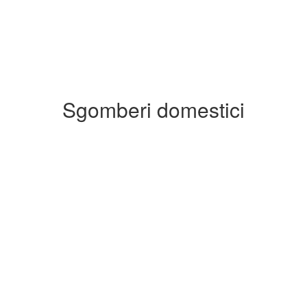
Sgomberi domestici
Sgombero Appartamenti a Milano Tre