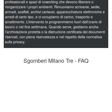
professionali e spazi di coworking che devono liberare o
riorganizzare i propri ambienti. Rimuoviamo scrivanie, sedie,
armadi, scaffali, archivi cartacei, apparecchiature elettroniche e
arredi di vario tipo, e ci occupiamo di carico, trasporto e
smaltimento. L’intervento lo programmiamo fuori dall’orario di
lavoro o nel fine settimana. Quando serve, gestiamo anche
l’archiviazione protetta o la distruzione certificata dei documenti
riservati, con piena riservatezza e nel rispetto della normativa
sulla privacy.
Sgomberi Milano Tre - FAQ
Quali servizi di sgomberi a Milano Tre
offrite?
In quanto tempo potete intervenire per uno
sgombero a Milano Tre?