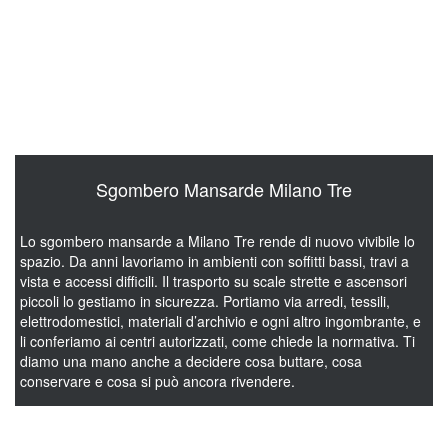
mobili vecchi, scatoloni, vecchi archivi, biciclette,
elettrodomestici rotti. Cose di cui poi diventa complicato disfarsi.
Con lo sgombero cantine a Milano Tre liberiamo locali interrati e
spazi di deposito di ogni genere. Ci occupiamo di tutto, dal
carico al trasporto verso i centri di smaltimento autorizzati, nel
rispetto delle norme sui rifiuti. Interveniamo anche quando
l’accesso è stretto, le scale ripide e i corridoi angusti.
Sgombero Mansarde Milano Tre
Lo sgombero mansarde a Milano Tre rende di nuovo vivibile lo
spazio. Da anni lavoriamo in ambienti con soffitti bassi, travi a
vista e accessi difficili. Il trasporto su scale strette e ascensori
piccoli lo gestiamo in sicurezza. Portiamo via arredi, tessili,
elettrodomestici, materiali d’archivio e ogni altro ingombrante, e
li conferiamo ai centri autorizzati, come chiede la normativa. Ti
diamo una mano anche a decidere cosa buttare, cosa
conservare e cosa si può ancora rivendere.
Sgombero Solai Milano Tre