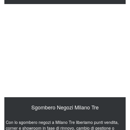
Sgombero Magazzini Milano Tre
Il deposito aziendale o l’archivio merci è ormai pieno e difficile
da gestire? Ti aiutiamo a recuperare spazio: dagli scaffali ai
prodotti invenduti, dagli arredi e dalle attrezzature fuori uso fino
ai bancali e ai vecchi imballaggi. Allo smontaggio e alla
rimozione pensiamo noi, e svuotiamo gli spazi occupati in tempi
molto rapidi. Lo sgombero magazzini a Milano Tre è rivolto a chi
deve liberare spazi di stoccaggio, archivi merci o depositi
aziendali ormai impossibili da gestire. Ritiro e smaltimento dei
materiali avvengono in modo tracciabile e a norma di legge.
L’intervento lo programmiamo così da non bloccare il lavoro
quotidiano.
Sgombero Negozi Milano Tre
Con lo sgombero negozi a Milano Tre liberiamo punti vendita,
corner e showroom in fase di rinnovo, cambio di gestione o