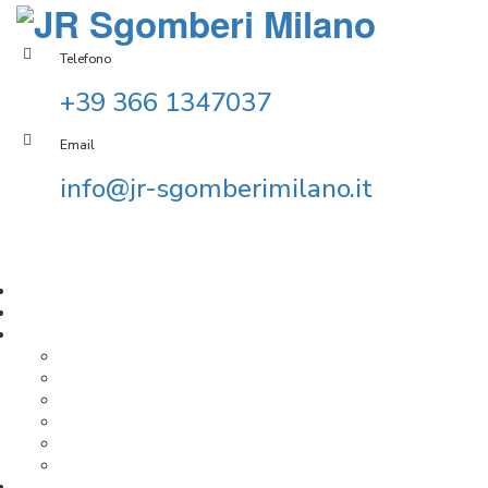
Telefono
+39 366 1347037
Email
info@jr-sgomberimilano.it
Richiedi preventivo
Home
Azienda
Sgomberi Domestici
Sgombero Appartamenti Milano
Sgombero Box Milano
Sgombero Cantine Milano
Sgombero Locali Milano
Sgombero Mansarde Milano
Sgombero Solai Milano
Sgomberi Commerciali