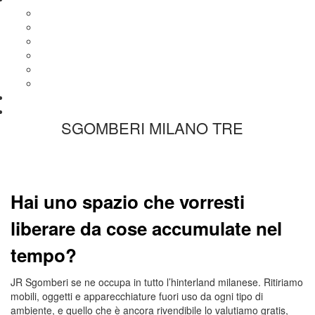
Sgombero Bar Milano
Sgombero Capannoni Milano
Sgombero Magazzini Milano
Sgombero Negozi Milano
Sgombero Ristoranti Milano
Sgombero Uffici Milano
News
Contatti
SGOMBERI MILANO TRE
Hai uno spazio che vorresti
liberare da cose accumulate nel
tempo?
JR Sgomberi se ne occupa in tutto l’hinterland milanese. Ritiriamo
mobili, oggetti e apparecchiature fuori uso da ogni tipo di
ambiente, e quello che è ancora rivendibile lo valutiamo gratis,