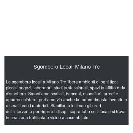
Con il servizio di sgombero solai a Milano Tre svuotiamo
sottotetti e ripostigli ai piani alti, quasi sempre pieni di accumuli
di anni e oggetti dimenticati. Lavoriamo sia nei condomini sia
nelle case indipendenti, e spostiamo mobili, scatole, materiali
vari e altri ingombranti lungo scale e pianerottoli. Operiamo in
sicurezza anche dove c’è poca luce o l’accesso è stretto, con le
attrezzature giuste e proteggendo le parti comuni.
Sgombero Locali Milano Tre
Lo sgombero locali a Milano Tre libera ambienti di ogni tipo:
piccoli negozi, laboratori, studi professionali, spazi in affitto o da
dismettere. Smontiamo scaffali, banconi, espositori, arredi e
apparecchiature, portiamo via anche la merce rimasta invenduta
e smaltiamo i materiali. Stabiliamo insieme gli orari
dell’intervento per ridurre i disagi, soprattutto se il locale si trova
in una zona trafficata o vicino a case abitate.