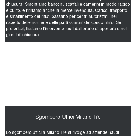
chiusura. Smontiamo banconi, scaffali e camerini in modo rapido
e pulito, e ritiriamo anche la merce invenduta. Carico, trasporto
e smaltimento dei rifiuti passano per centri autorizzati, nel
rispetto delle norme e delle parti comuni del condominio. Se
preferisci, fissiamo l’intervento fuori dall’orario di apertura o nei
giorni di chiusura.
Sgombero Ristoranti Milano Tre
Devi liberare la cucina o la sala per un rinnovo, un trasloco o
una chiusura? Sgomberare un ristorante è un lavoro
impegnativo, ma con l’organizzazione giusta tutto si semplifica.
Smontiamo e rimuoviamo arredi, banconi, vecchi forni e
attrezzature pesanti. Frigoriferi datati e scarti di magazzino
vanno nei centri autorizzati, nel rispetto delle regole.
Sgombero Uffici Milano Tre
Lo sgombero uffici a Milano Tre si rivolge ad aziende, studi