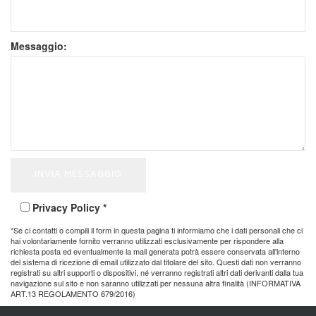
Messaggio:
Privacy Policy *
*Se ci contatti o compili il form in questa pagina ti informiamo che i dati personali che ci
hai volontariamente fornito verranno utilizzati esclusivamente per rispondere alla
richiesta posta ed eventualmente la mail generata potrà essere conservata all'interno
del sistema di ricezione di email utilizzato dal titolare del sito. Questi dati non verranno
registrati su altri supporti o dispositivi, né verranno registrati altri dati derivanti dalla tua
navigazione sul sito e non saranno utilizzati per nessuna altra finalità (INFORMATIVA
ART.13 REGOLAMENTO 679/2016)