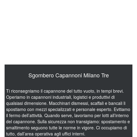
Hai un bar da svuotare a Milano Tre? Siamo specializzati nello
sgombero di banconi, tavoli, sedie, frigoriferi, macchinari,
scaffali, arredi da esterno e materiale di ogni genere. Il servizio
è chiavi in mano, con una squadra che segue ogni fase, dallo
smontaggio di arredi e macchinari fino al carico e al trasporto di
scaffali e attrezzature. Lo smaltimento di apparecchiature
elettriche e ingombranti rispetta la normativa alla lettera, e libera
il cliente da ogni responsabilità legale.
Sgombero Capannoni Milano Tre
Ti riconsegniamo il capannone del tutto vuoto, in tempi brevi.
Operiamo in capannoni industriali, logistici e produttivi di
qualsiasi dimensione. Macchinari dismessi, scaffali e bancali li
spostiamo con mezzi specializzati e personale esperto. Evitiamo
il fermo dell’attività. Quando serve, lavoriamo per lotti all’interno
del capannone. Sulla sicurezza non transigiamo: spostamento e
smaltimento seguono tutte le norme in vigore. Ci occupiamo di
tutto, dall’area operativa agli uffici interni.