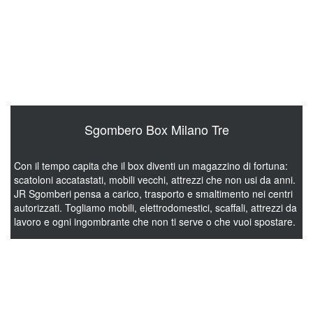
Per lo sgombero di appartamenti a Milano Tre la squadra JR
Sgomberi interviene con la massima cura nel maneggiare arredi
ed effetti personali, distinguendolo da ciò che va smaltito. Ci
occupiamo noi di imballaggio mobili da trasportare nella nuova
abitazione.
Sgombero Box Milano Tre
Con il tempo capita che il box diventi un magazzino di fortuna:
scatoloni accatastati, mobili vecchi, attrezzi che non usi da anni.
JR Sgomberi pensa a carico, trasporto e smaltimento nei centri
autorizzati. Togliamo mobili, elettrodomestici, scaffali, attrezzi da
lavoro e ogni ingombrante che non ti serve o che vuoi spostare.
Sgombero Cantine Milano Tre
In cantina finisce ciò che non trova posto da nessun’altra parte: