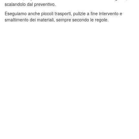
scalandolo dal preventivo.
Eseguiamo anche piccoli trasporti, pulizie a fine intervento e
smaltimento dei materiali, sempre secondo le regole.
RICHIEDI UN PREVENTIVO GRATUITO E
SENZA IMPEGNO PER LO SGOMBERO A
MILANO TRE