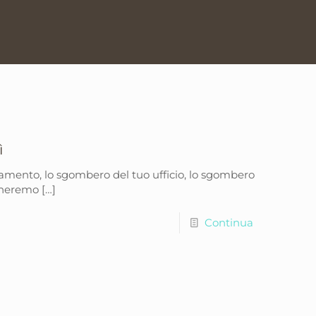
Home
Promozioni
ì
tamento, lo sgombero del tuo ufficio, lo sgombero
icheremo
[…]
Continua