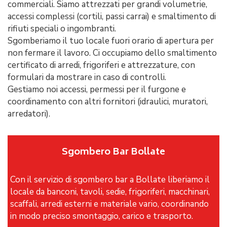
commerciali. Siamo attrezzati per grandi volumetrie,
accessi complessi (cortili, passi carrai) e smaltimento di
rifiuti speciali o ingombranti.
Sgomberiamo il tuo locale fuori orario di apertura per
non fermare il lavoro. Ci occupiamo dello smaltimento
certificato di arredi, frigoriferi e attrezzature, con
formulari da mostrare in caso di controlli.
​​Gestiamo noi accessi, permessi per il furgone e
coordinamento con altri fornitori (idraulici, muratori,
arredatori).
Sgombero Bar Bollate
Con il servizio di sgombero bar a Bollate liberiamo il
locale da banconi, tavoli, sedie, frigoriferi, macchinari,
scaffali, arredi esterni e materiale vario, coordinando
in modo preciso smontaggio, carico e trasporto.